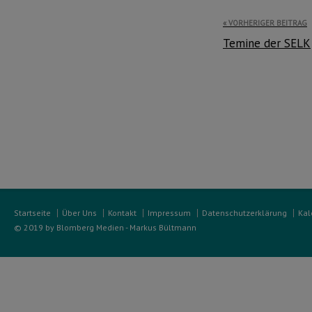
Beitragsnavi
VORHERIGER BEITRAG
Temine der SELK
Startseite
Über Uns
Kontakt
Impressum
Datenschutzerklärung
Kal
© 2019 by Blomberg Medien - Markus Bültmann