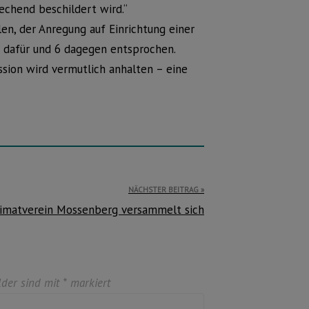
echend beschildert wird.“
n, der Anregung auf Einrichtung einer
n dafür und 6 dagegen entsprochen.
ussion wird vermutlich anhalten – eine
NÄCHSTER BEITRAG
imatverein Mossenberg versammelt sich
lder sind mit
*
markiert