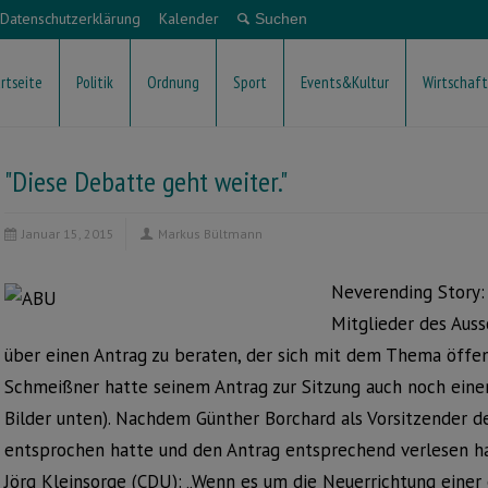
Datenschutzerklärung
Kalender
rtseite
Politik
Ordnung
Sport
Events&Kultur
Wirtschaft
"Diese Debatte geht weiter."
Januar 15, 2015
Markus Bültmann
Neverending Story: 
Mitglieder des Aus
über einen Antrag zu beraten, der sich mit dem Thema öffen
Schmeißner hatte seinem Antrag zur Sitzung auch noch eine
Bilder unten). Nachdem Günther Borchard als Vorsitzender d
entsprochen hatte und den Antrag entsprechend verlesen hat
Jörg Kleinsorge (CDU): „Wenn es um die Neuerrichtung einer 