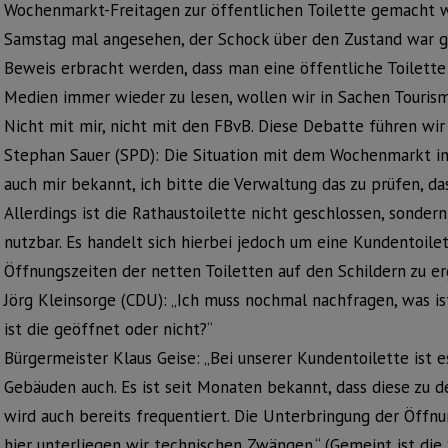
Wochenmarkt-Freitagen zur öffentlichen Toilette gemacht wi
Samstag mal angesehen, der Schock über den Zustand war groß
Beweis erbracht werden, dass man eine öffentliche Toilette
Medien immer wieder zu lesen, wollen wir in Sachen Tourism
Nicht mit mir, nicht mit den FBvB. Diese Debatte führen wir d
Stephan Sauer (SPD): Die Situation mit dem Wochenmarkt im 
auch mir bekannt, ich bitte die Verwaltung das zu prüfen, da
Allerdings ist die Rathaustoilette nicht geschlossen, sonder
nutzbar. Es handelt sich hierbei jedoch um eine Kundentoilet
Öffnungszeiten der netten Toiletten auf den Schildern zu erg
Jörg Kleinsorge (CDU): „Ich muss nochmal nachfragen, was is
ist die geöffnet oder nicht?“
Bürgermeister Klaus Geise: „Bei unserer Kundentoilette ist e
Gebäuden auch. Es ist seit Monaten bekannt, dass diese zu d
wird auch bereits frequentiert. Die Unterbringung der Öffnu
hier unterliegen wir technischen Zwängen.“ (Gemeint ist die 