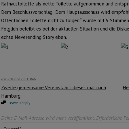
Rathaustoilette als nette Toilette aufgenommen und entspr
Dem Beschlussvorschlag „Dem Hauptausschuss wird empfohle
Öffentlichen Toilette nicht zu folgen.“ wurde mit 9 Stimme
Folglich beleibt es bei der aktuellen Situation und die Disk
echte Neverending Story eben.
Beitragsnavigation
VORHERIGER BEITRAG
Zweite gemeinsame Vereinsfahrt dieses mal nach
He
Hamburg
Leave a Reply
Deine E-Mail-Adresse wird nicht veröffentlicht.
Erforderliche Fe