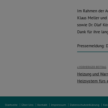
Im Rahmen der Au
Klaus Meller und 
sowie Dr. Olaf K
Dank für ihre lan
Pressemeldung: 
Beitragsnavi
VORHERIGER BEITRAG
Heizung und War
Heizsystem fürs 
Startseite
Über Uns
Kontakt
Impressum
Datenschutzerklärung
Kal