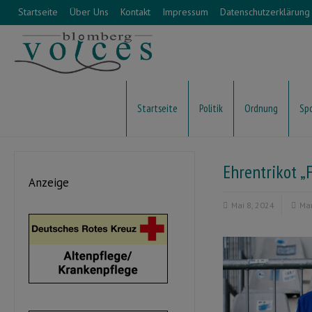
Startseite
Über Uns
Kontakt
Impressum
Datenschutzerklärung
Startseite
Politik
Ordnung
Sp
Ehrentrikot „
Anzeige
Mai 8, 2024
Ma