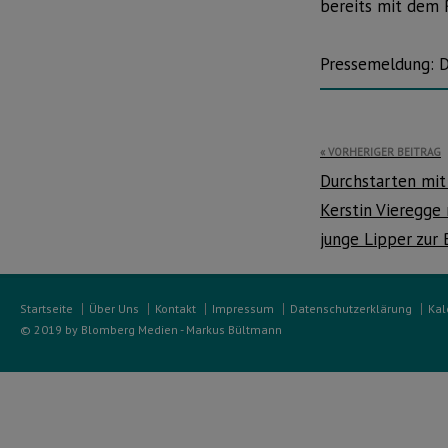
bereits mit dem 
Pressemeldung: 
Beitragsnavi
VORHERIGER BEITRAG
Durchstarten mi
Kerstin Vieregge
junge Lipper zur
Startseite
Über Uns
Kontakt
Impressum
Datenschutzerklärung
Kal
© 2019 by Blomberg Medien - Markus Bültmann