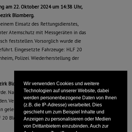
ng am 22. Oktober 2024 um 14:38 Uhr,
ezirk Blomberg.
einem Einsatz des Rettungsdienstes,
unter Atemschutz mit Messgeräten in das
ch feststellen. Vorsorglich wurde die
führt. Eingesetzte Fahrzeuge: HLF 20
eim, Polizei. Wiederherstellung der
zirk Blomberg
Wir verwenden Cookies und weitere
Technologien auf unserer Website, dabei
rde. Nach Erkundung von mehreren
werden personenbezogene Daten von Ihnen
en. Vermutlich war die Ursache ein
(z.B. die IP-Adresse) verarbeitet. Dies
 gelegen hatte und bei Eintreffen der
geschieht um zum Beispiel Inhalte und
F 20 Blomberg. Wiederherstellung der
Anzeigen zu personalisieren oder Medien
von Drittanbietern einzubinden. Auch zur