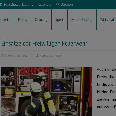
Datenschutzerklärung
Kalender
rtseite
Politik
Ordnung
Sport
Events&Kultur
Wirtschaft
Einsätze der Freiwilligen Feuerwehr
Oktober 25, 2024
Marco Schröder
Auch in d
Freiwilli
Ende. Zwa
kleine Ei
diesen mü
nur zwei B