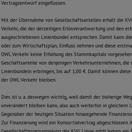
Vertragsentwurf eingeflossen.
Mit der Übernahme von Gesellschaftsanteilen erhält die K
Verkehr, die der derzeitigen Erlösverantwortung und den er
ausgeschriebenen Linienbündel entsprechen. Damit kann die 
oder zum Wirtschaftsplan, Einfluss nehmen und diese erstmal
OWL Verkehr keine Erhöhung des Stammkapitals vorgesehen
Geschäftsanteile von denjenigen Verkehrsunternehmen, die 
Linienbündeln erbringen, bis auf 1,00 €. Damit können dies
der OWL Verkehr bleiben.
Dies ist u. a. deswegen wichtig, weil damit der bisherige W
unverändert bleiben kann, also auch weiterhin in gleichem 
Gegenüber der heutigen Situation hinausgehende Finanzierun
Zur Finanzierung wird ein Konsortialvertrag abgeschlossen. A
Gesellschafterversammlung der KVG Lippe mbH haben am 16