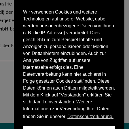
ustrie- und Handelskammer Lippe zu
di) der Bezirke Bielefeld/Paderborn und
Wir verwenden Cookies und weitere
Technologien auf unserer Website, dabei
 ergeben, dass keine Bedenken gegen
werden personenbezogene Daten von Ihnen
GmbH bestehen.
(z.B. die IP-Adresse) verarbeitet. Dies
geschieht um zum Beispiel Inhalte und
echt der KVG Lippe mbH wenn es um die
Anzeigen zu personalisieren oder Medien
von Drittanbietern einzubinden. Auch zur
Analyse von Zugriffen auf unsere
Internetseite erfolgt dies. Eine
Datenverarbeitung kann hier auch erst in
NÄCHSTER BEITRAG
Folge gesetzter Cookies stattfinden. Diese
Vorhalten von Löschmitteln.
Daten können auch Dritten mitgeteilt werden.
Mit dem Klick auf "Verstanden" erklären Sie
sich damit einverstanden. Weitere
Informationen zur Verwendung Ihrer Daten
finden Sie in unserer
Datenschutzerklärung.