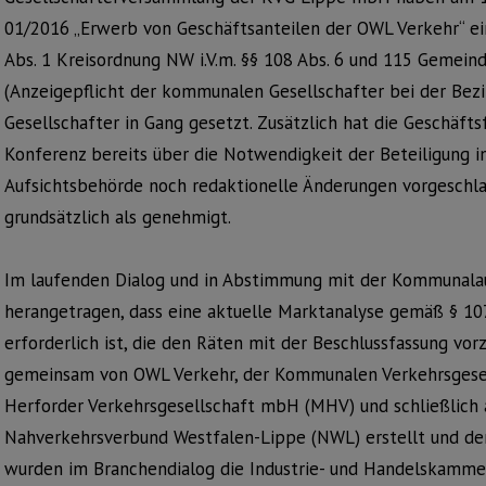
01/2016 „Erwerb von Geschäftsanteilen der OWL Verkehr“ ei
Abs. 1 Kreisordnung NW i.V.m. §§ 108 Abs. 6 und 115 Geme
(Anzeigepflicht der kommunalen Gesellschafter bei der Bezir
Gesellschafter in Gang gesetzt. Zusätzlich hat die Geschäft
Konferenz bereits über die Notwendigkeit der Beteiligung i
Aufsichtsbehörde noch redaktionelle Änderungen vorgeschla
grundsätzlich als genehmigt.
Im laufenden Dialog und in Abstimmung mit der Kommunala
herangetragen, dass eine aktuelle Marktanalyse gemäß § 1
erforderlich ist, die den Räten mit der Beschlussfassung vor
gemeinsam von OWL Verkehr, der Kommunalen Verkehrsgesel
Herforder Verkehrsgesellschaft mbH (MHV) und schließlich 
Nahverkehrsverbund Westfalen-Lippe (NWL) erstellt und dem
wurden im Branchendialog die Industrie- und Handelskammer