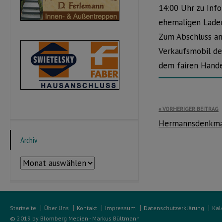
14:00 Uhr zu Inf
ehemaligen Laden
Zum Abschluss am
Verkaufsmobil de
dem fairen Hande
Beitragsnavi
VORHERIGER BEITRAG
Hermannsdenkmal
Archiv
Archiv
Startseite
Über Uns
Kontakt
Impressum
Datenschutzerklärung
Kal
© 2019 by Blomberg Medien - Markus Bültmann