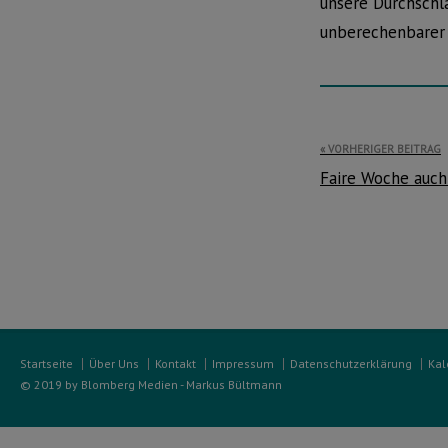
unsere Durchschl
unberechenbarer w
Beitragsnavi
VORHERIGER BEITRAG
Faire Woche auch
Startseite
Über Uns
Kontakt
Impressum
Datenschutzerklärung
Kal
© 2019 by Blomberg Medien - Markus Bültmann