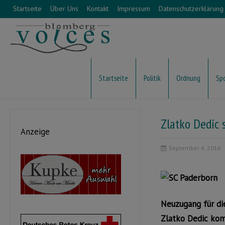
Startseite
Über Uns
Kontakt
Impressum
Datenschutzerklärung
Startseite
Politik
Ordnung
Sp
Zlatko Dedic 
Anzeige
September 4, 2016
Neuzugang für di
Zlatko Dedic kom