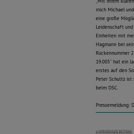
„Mit ihrem klare
mich Michael und
eine große Möglic
Leidenschaft und 
Einheiten mit me
Hagmann bei seine
Rückennummer 2 
19.005“ hat ein l
erstes auf den S
Peter Schultz ist
beim DSC.
Pressemeldung: 
Beitragsnavi
VORHERIGER BEITRAG