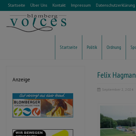
Startseite
Über Uns
Kontakt
Impressum
Datenschutzerklärung
Startseite
Politik
Ordnung
Sp
Felix Hagman
Anzeige
September 2, 2024