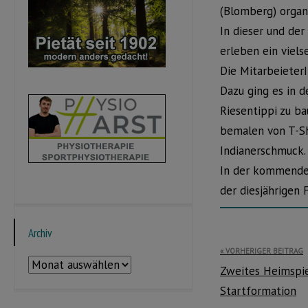
(Blomberg) organi
In dieser und d
erleben ein viels
Die Mitarbeieter
Dazu ging es in 
Riesentippi zu ba
bemalen von T-Sh
Indianerschmuck.
In der kommende
der diesjährigen 
Archiv
Beitragsnavi
VORHERIGER BEITRAG
Archiv
Zweites Heimspi
Startformation