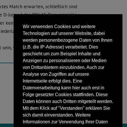
ktes Match erwarten, schließlich sind
ie D-Jugend des BSV 15 Tore erspielte
 keinerlei Frustration zu verspüren: In
Wir verwenden Cookies und weitere
 Niederlage nahmen sie mit Humor.
Technologien auf unserer Website, dabei
werden personenbezogene Daten von Ihnen
sein, wie sich bis dahin die
(z.B. die IP-Adresse) verarbeitet. Dies
geschieht um zum Beispiel Inhalte und
Anzeigen zu personalisieren oder Medien
von Drittanbietern einzubinden. Auch zur
Analyse von Zugriffen auf unsere
Internetseite erfolgt dies. Eine
NÄCHSTER BEITRAG
Datenverarbeitung kann hier auch erst in
Ausstellung im Gewölbekeller
Folge gesetzter Cookies stattfinden. Diese
Daten können auch Dritten mitgeteilt werden.
Mit dem Klick auf "Verstanden" erklären Sie
sich damit einverstanden. Weitere
Informationen zur Verwendung Ihrer Daten