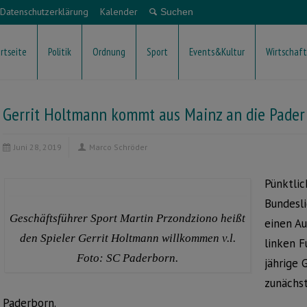
Datenschutzerklärung
Kalender
rtseite
Politik
Ordnung
Sport
Events&Kultur
Wirtschaft
Gerrit Holtmann kommt aus Mainz an die Pader
Juni 28, 2019
Marco Schröder
Pünktlic
Bundesl
Geschäftsführer Sport Martin Przondziono heißt
einen A
den Spieler Gerrit Holtmann willkommen v.l.
linken 
Foto: SC Paderborn.
jährige 
zunächst
Paderborn.