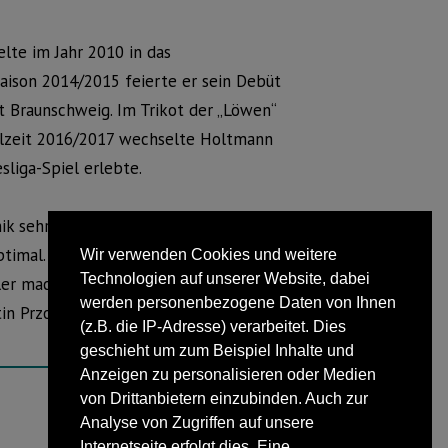
te im Jahr 2010 in das
aison 2014/2015 feierte er sein Debüt
t Braunschweig. Im Trikot der „Löwen“
pielzeit 2016/2017 wechselte Holtmann
liga-Spiel erlebte.
ik sehr gut zu unserer Spielidee und
timal. Er kann defensiv und offensiv
Wir verwenden Cookies und weitere
Technologien auf unserer Website, dabei
er macht. Wir freuen uns auf die
werden personenbezogene Daten von Ihnen
in Przondziono den Spieler
(z.B. die IP-Adresse) verarbeitet. Dies
geschieht um zum Beispiel Inhalte und
Anzeigen zu personalisieren oder Medien
von Drittanbietern einzubinden. Auch zur
Analyse von Zugriffen auf unsere
NÄCHSTER BEITRAG
Internetseite erfolgt dies. Eine