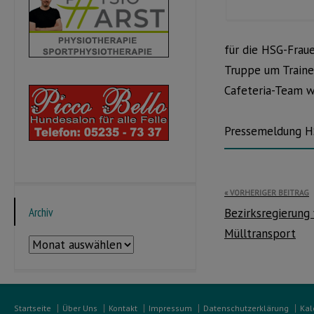
für die HSG-Fraue
Truppe um Trainer
Cafeteria-Team wi
Pressemeldung H
Beitragsnavi
VORHERIGER BEITRAG
Archiv
Bezirksregierung 
Mülltransport
Archiv
Startseite
Über Uns
Kontakt
Impressum
Datenschutzerklärung
Kal