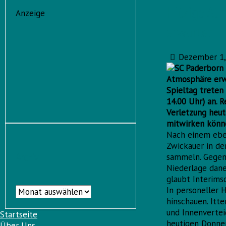
Hitzige At
Anzeige
erwartet
Dezember 1,
Atmosphäre erwa
Spieltag treten
14.00 Uhr) an. R
Verletzung heut
mitwirken könn
Nach einem eben
Zwickauer in de
Archiv
sammeln. Gegen 
Niederlage dane
glaubt Interimsc
Archiv
In personeller 
hinschauen. Itt
und Innenvertei
Startseite
heutigen Donner
Über Uns