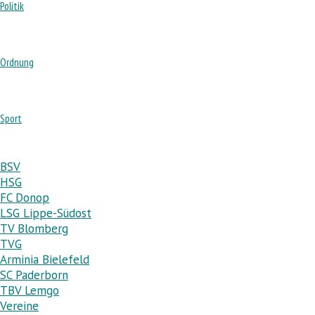
Politik
Ordnung
Sport
BSV
HSG
FC Donop
LSG Lippe-Südost
TV Blomberg
TVG
Arminia Bielefeld
SC Paderborn
TBV Lemgo
Vereine