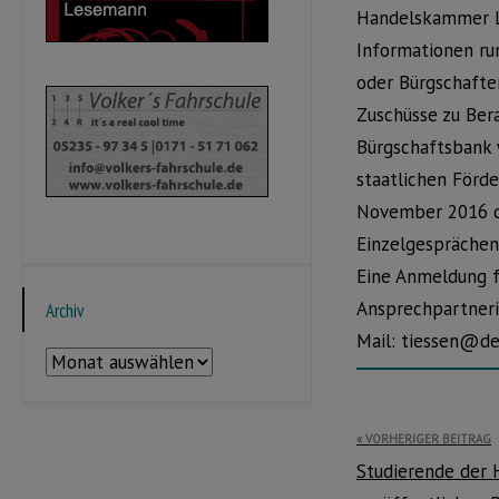
Handelskammer L
Informationen ru
oder Bürgschafte
Zuschüsse zu Ber
Bürgschaftsbank 
staatlichen Förd
November 2016 di
Einzelgesprächen 
Eine Anmeldung f
Ansprechpartnerin
Archiv
Mail: tiessen@de
Archiv
Beitragsnavi
VORHERIGER BEITRAG
Studierende der