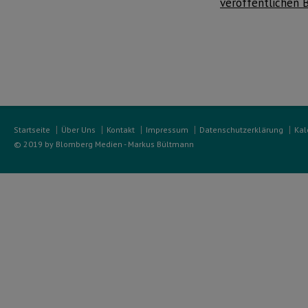
veröffentlichen 
Startseite
Über Uns
Kontakt
Impressum
Datenschutzerklärung
Kal
© 2019 by Blomberg Medien - Markus Bültmann