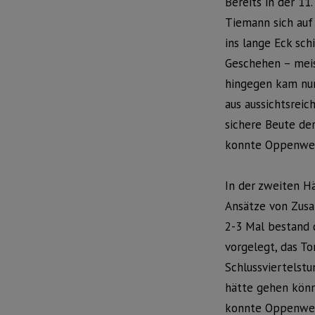
Bereits in der 11
Tiemann sich auf
ins lange Eck sc
Geschehen – meis
hingegen kam nur
aus aussichtsreic
sichere Beute der
konnte Oppenweh
In der zweiten Hä
Ansätze von Zusam
2-3 Mal bestand 
vorgelegt, das To
Schlussviertelstu
hätte gehen könn
konnte Oppenwehe