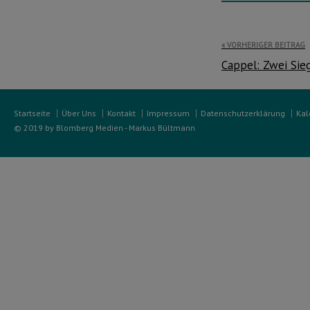
Beitragsnavi
VORHERIGER BEITRAG
Cappel: Zwei Sie
Startseite
Über Uns
Kontakt
Impressum
Datenschutzerklärung
Kal
© 2019 by Blomberg Medien - Markus Bültmann