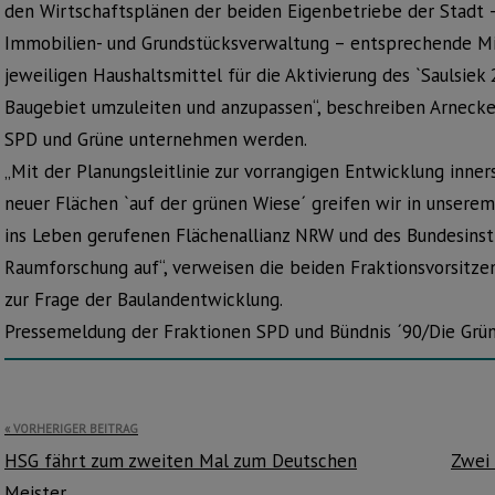
den Wirtschaftsplänen der beiden Eigenbetriebe der Stad
Immobilien- und Grundstücksverwaltung – entsprechende Mit
jeweiligen Haushaltsmittel für die Aktivierung des `Saulsie
Baugebiet umzuleiten und anzupassen“, beschreiben Arnecke 
SPD und Grüne unternehmen werden.
„Mit der Planungsleitlinie zur vorrangigen Entwicklung inne
neuer Flächen `auf der grünen Wiese´ greifen wir in unser
ins Leben gerufenen Flächenallianz NRW und des Bundesinstit
Raumforschung auf“, verweisen die beiden Fraktionsvorsitze
zur Frage der Baulandentwicklung.
Pressemeldung der Fraktionen SPD und Bündnis ´90/Die Grü
Beitragsnavigation
VORHERIGER BEITRAG
HSG fährt zum zweiten Mal zum Deutschen
Zwei 
Meister