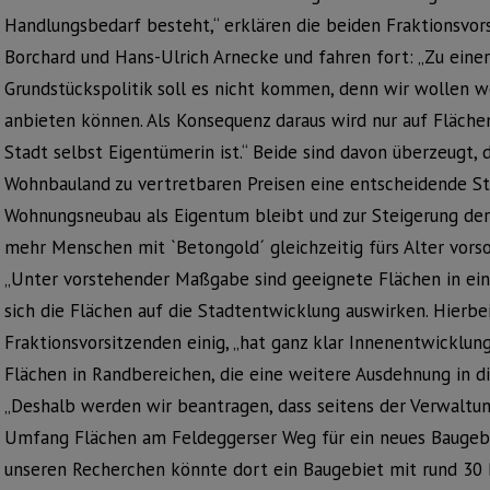
Handlungsbedarf besteht,“ erklären die beiden Fraktionsvo
Borchard und Hans-Ulrich Arnecke und fahren fort: „Zu eine
Grundstückspolitik soll es nicht kommen, denn wir wollen w
anbieten können. Als Konsequenz daraus wird nur auf Fläche
Stadt selbst Eigentümerin ist.“ Beide sind davon überzeugt, 
Wohnbauland zu vertretbaren Preisen eine entscheidende St
Wohnungsneubau als Eigentum bleibt und zur Steigerung der
mehr Menschen mit `Betongold´ gleichzeitig fürs Alter vors
„Unter vorstehender Maßgabe sind geeignete Flächen in ei
sich die Flächen auf die Stadtentwicklung auswirken. Hierbei“
Fraktionsvorsitzenden einig, „hat ganz klar Innenentwicklun
Flächen in Randbereichen, die eine weitere Ausdehnung in di
„Deshalb werden wir beantragen, dass seitens der Verwaltun
Umfang Flächen am Feldeggerser Weg für ein neues Baugebi
unseren Recherchen könnte dort ein Baugebiet mit rund 30 