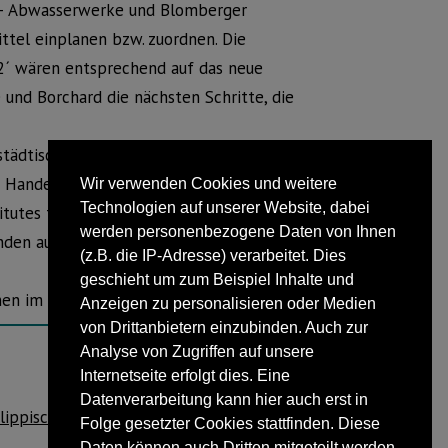
t – Abwasserwerke und Blomberger
tel einplanen bzw. zuordnen. Die
k 2´ wären entsprechend auf das neue
und Borchard die nächsten Schritte, die
rstädtischer Flächen vor der Ausweisung
em Handeln die Empfehlungen der 2006
Wir verwenden Cookies und weitere
Technologien auf unserer Website, dabei
utes für Bau-, Stadt- und
werden personenbezogene Daten von Ihnen
nden auf überregionale Fachdiskussionen
(z.B. die IP-Adresse) verarbeitet. Dies
geschieht um zum Beispiel Inhalte und
nen im Rat der Stadt Blomberg
Anzeigen zu personalisieren oder Medien
von Drittanbietern einzubinden. Auch zur
Analyse von Zugriffen auf unsere
Internetseite erfolgt dies. Eine
NÄCHSTER BEITRAG
Datenverarbeitung kann hier auch erst in
lippische Kitas mit BETA-Qualitätssiegel
Folge gesetzter Cookies stattfinden. Diese
ausgezeichnet
Daten können auch Dritten mitgeteilt werden.