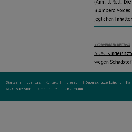
(Anm. d. Red.: Di
Blomberg Voices j
jeglichen Inhalt
Beitragsnavi
VORHERIGER BEITRAG
ADAC Kindersitztes
wegen Schadstof
Startseite
Über Uns
Kontakt
Impressum
Datenschutzerklärung
Kal
© 2019 by Blomberg Medien - Markus Bültmann