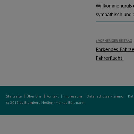
Willkommengruß ge
sympathisch und at
Beitragsnavi
VORHERIGER BEITRAG
Parkendes Fahrze
Fahrerflucht!
Startseite
Über Uns
Kontakt
Impressum
Datenschutzerklärung
Kal
© 2019 by Blomberg Medien - Markus Bültmann