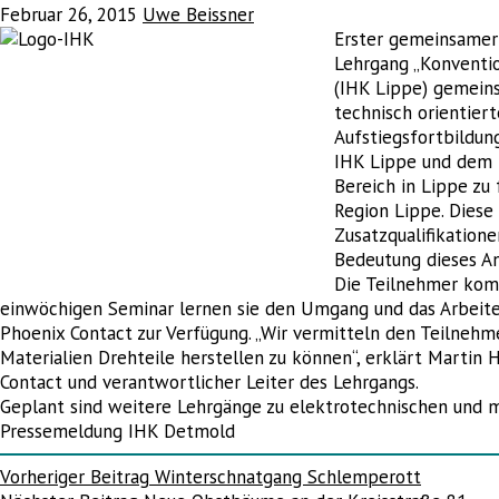
Februar 26, 2015
Uwe Beissner
Erster gemeinsamer 
Lehrgang „Konventi
(IHK Lippe) gemeins
technisch orientier
Aufstiegsfortbildun
IHK Lippe und dem H
Bereich in Lippe zu 
Region Lippe. Diese 
Zusatzqualifikation
Bedeutung dieses A
Die Teilnehmer kom
einwöchigen Seminar lernen sie den Umgang und das Arbeite
Phoenix Contact zur Verfügung. „Wir vermitteln den Teilnehme
Materialien Drehteile herstellen zu können“, erklärt Martin 
Contact und verantwortlicher Leiter des Lehrgangs.
Geplant sind weitere Lehrgänge zu elektrotechnischen und
Pressemeldung IHK Detmold
Beitragsnavigation
Vorheriger Beitrag
Winterschnatgang Schlemperott