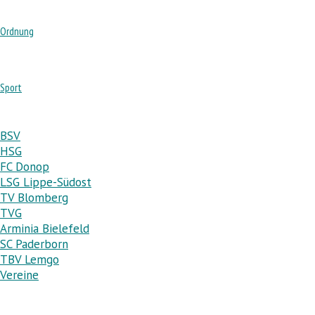
Ordnung
Sport
BSV
HSG
FC Donop
LSG Lippe-Südost
TV Blomberg
TVG
Arminia Bielefeld
SC Paderborn
TBV Lemgo
Vereine