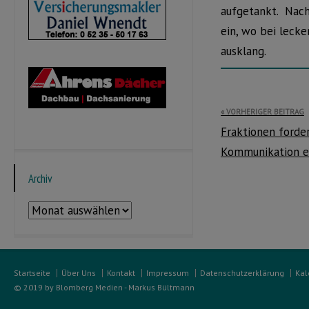
aufgetankt. Nach
ein, wo bei leck
ausklang.
Beitragsnavi
VORHERIGER BEITRAG
Fraktionen forde
Kommunikation ei
Archiv
Archiv
Startseite
Über Uns
Kontakt
Impressum
Datenschutzerklärung
Kal
© 2019 by Blomberg Medien - Markus Bültmann