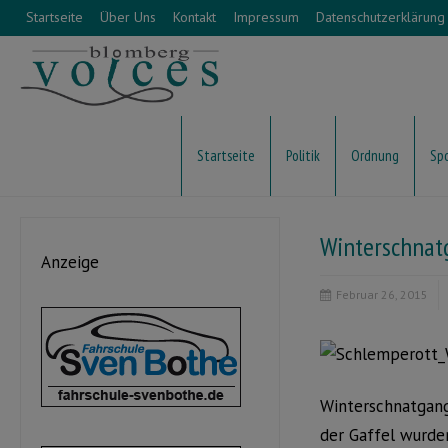
Startseite
Über Uns
Kontakt
Impressum
Datenschutzerklärung
Startseite
Politik
Ordnung
Sp
Winterschnat
Anzeige
Februar 26, 2015
Winterschnatgang
der Gaffel wurde