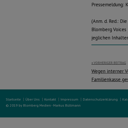
Pressemeldung: 
(Anm. d. Red.: Di
Blomberg Voices j
jeglichen Inhalt
Beitragsnavi
VORHERIGER BEITRAG
Wegen interner V
Familienkasse ge
Startseite
Über Uns
Kontakt
Impressum
Datenschutzerklärung
Kal
© 2019 by Blomberg Medien - Markus Bültmann