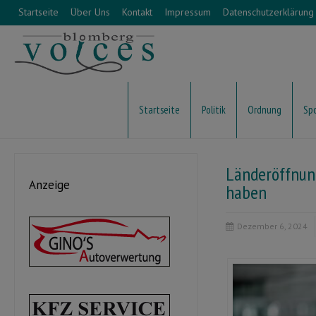
Startseite
Über Uns
Kontakt
Impressum
Datenschutzerklärung
Startseite
Politik
Ordnung
Sp
Länderöffnun
Anzeige
haben
Dezember 6, 2024