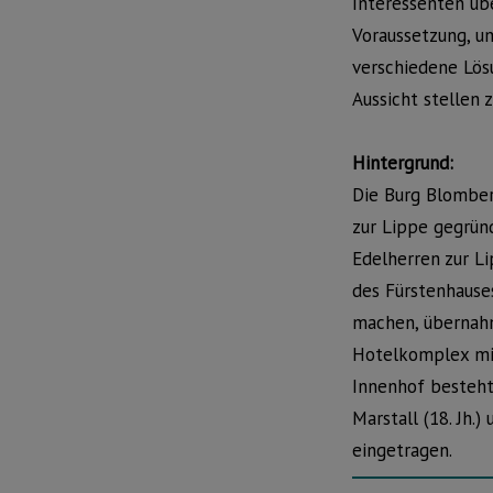
Interessenten üb
Voraussetzung, um
verschiedene Lös
Aussicht stellen 
Hintergrund:
Die Burg Blomber
zur Lippe gegründ
Edelherren zur L
des Fürstenhause
machen, übernahm
Hotelkomplex mit
Innenhof besteht 
Marstall (18. Jh.
eingetragen.