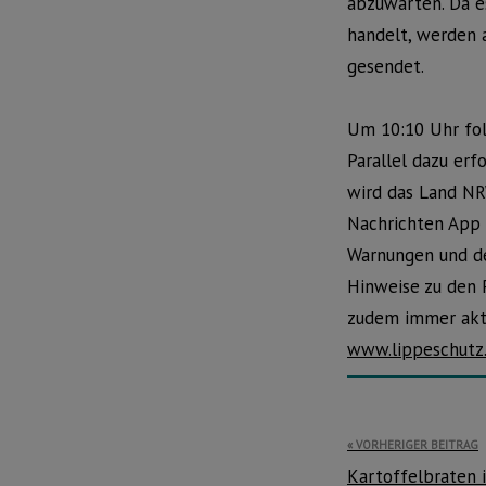
abzuwarten. Da e
handelt, werden 
gesendet.
Um 10:10 Uhr folg
Parallel dazu er
wird das Land NR
Nachrichten App 
Warnungen und d
Hinweise zu den 
zudem immer aktu
www.lippeschutz
Beitragsnavi
VORHERIGER BEITRAG
Kartoffelbraten 