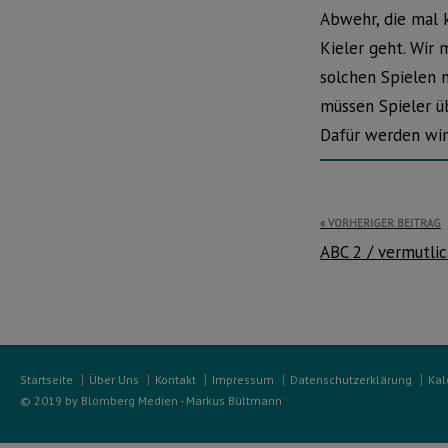
Abwehr, die mal 
Kieler geht. Wir 
solchen Spielen 
müssen Spieler ü
Dafür werden wir 
Beitragsnavi
VORHERIGER BEITRAG
ABC 2 / vermutli
Startseite
Über Uns
Kontakt
Impressum
Datenschutzerklärung
Kal
© 2019 by Blomberg Medien - Markus Bültmann