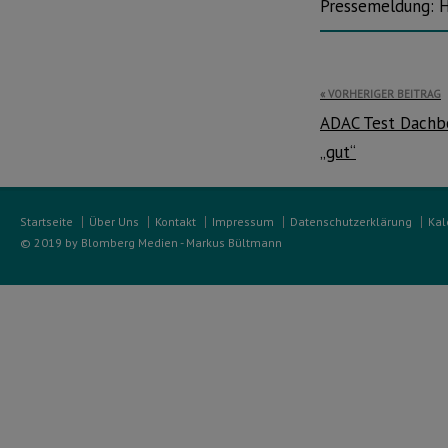
Pressemeldung: 
Beitragsnavi
VORHERIGER BEITRAG
ADAC Test Dachbo
„gut“
Startseite
Über Uns
Kontakt
Impressum
Datenschutzerklärung
Kal
© 2019 by Blomberg Medien - Markus Bültmann