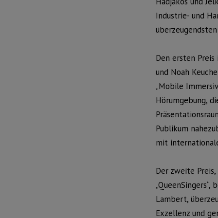
Hadjakos und Jel
Industrie- und H
überzeugendsten 
Den ersten Preis
und Noah Keucher
„Mobile Immersive
Hörumgebung, die
Präsentationsrau
Publikum nahezub
mit international
Der zweite Preis,
„QueenSingers“, 
Lambert, überzeug
Exzellenz und ge