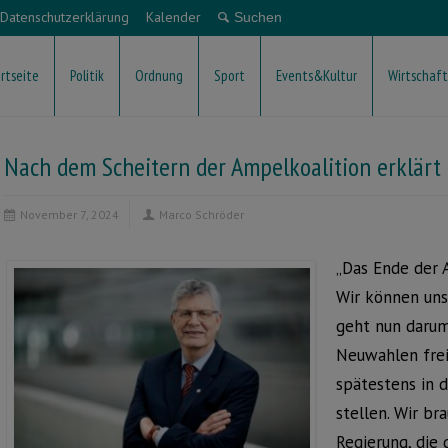
Datenschutzerklärung
Kalender
rtseite
Politik
Ordnung
Sport
Events&Kultur
Wirtschaft
Nach dem Scheitern der Ampelkoalition erklärt
November 7, 2024
Marco Schröder
„Das Ende der 
Wir können uns
geht nun darum
Neuwahlen frei
spätestens in 
stellen. Wir b
Regierung, die