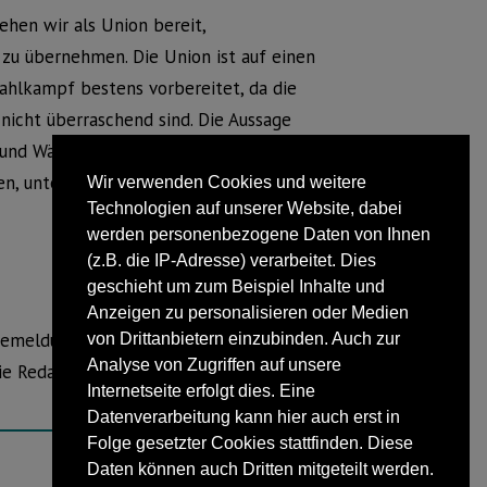
tehen wir als Union bereit,
zu übernehmen. Die Union ist auf einen
Wahlkampf bestens vorbereitet, da die
nicht überraschend sind. Die Aussage
und Wählern die Verantwortung für die
 unterstütze ich aus voller
Wir verwenden Cookies und weitere
Technologien auf unserer Website, dabei
werden personenbezogene Daten von Ihnen
(z.B. die IP-Adresse) verarbeitet. Dies
geschieht um zum Beispiel Inhalte und
Anzeigen zu personalisieren oder Medien
essemeldungen wird seitens Blomberg
von Drittanbietern einzubinden. Auch zur
Analyse von Zugriffen auf unsere
ie Redaktion von jeglichen Inhalten der
Internetseite erfolgt dies. Eine
Datenverarbeitung kann hier auch erst in
Folge gesetzter Cookies stattfinden. Diese
Daten können auch Dritten mitgeteilt werden.