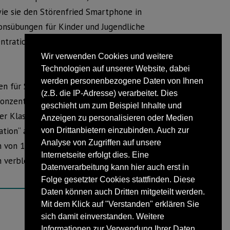
wie sie den Störenfried Smartphone in
onsübungen für Kinder und Jugendliche
zentrations-Check, den es in dem
Wir verwenden Cookies und weitere
Technologien auf unserer Website, dabei
werden personenbezogene Daten von Ihnen
 für Schwierigkeiten in der Schule“,
(z.B. die IP-Adresse) verarbeitet. Dies
onzentrationsübungen eine wichtige
geschieht um zum Beispiel Inhalte und
er Klassen 1 bis 6 zudem in
Anzeigen zu personalisieren oder Medien
on“ an. Die Teilnahme ist kostenfrei.
von Drittanbietern einzubinden. Auch zur
Analyse von Zugriffen auf unsere
n von 17.00 Uhr bis 19.00 Uhr zu einem
Internetseite erfolgt dies. Eine
h verbleidenden Zeit des Schuljahres
Datenverarbeitung kann hier auch erst in
Folge gesetzter Cookies stattfinden. Diese
Daten können auch Dritten mitgeteilt werden.
Mit dem Klick auf "Verstanden" erklären Sie
sich damit einverstanden. Weitere
NÄCHSTER BEITRAG
Informationen zur Verwendung Ihrer Daten