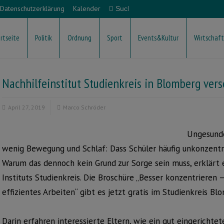
Datenschutzerklärung
Kalender
rtseite
Politik
Ordnung
Sport
Events&Kultur
Wirtschaft
Nachhilfeinstitut Studienkreis in Blomberg ver
April 27, 2019
Marco Schröder
Ungesunde
wenig Bewegung und Schlaf: Dass Schüler häufig unkonzentri
Warum das dennoch kein Grund zur Sorge sein muss, erklärt 
Instituts Studienkreis. Die Broschüre „Besser konzentrieren
effizientes Arbeiten“ gibt es jetzt gratis im Studienkreis Bl
Darin erfahren interessierte Eltern, wie ein gut eingerichtet