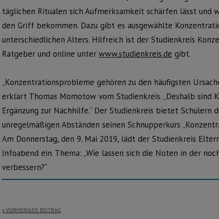
täglichen Ritualen sich Aufmerksamkeit schärfen lässt und 
den Griff bekommen. Dazu gibt es ausgewählte Konzentrati
unterschiedlichen Alters. Hilfreich ist der Studienkreis Kon
Ratgeber und online unter
www.studienkreis.de
gibt.
„Konzentrationsprobleme gehören zu den häufigsten Ursachen
erklärt Thomas Momotow vom Studienkreis. „Deshalb sind K
Ergänzung zur Nachhilfe.“ Der Studienkreis bietet Schülern d
unregelmäßigen Abständen seinen Schnupperkurs „Konzentrati
Am Donnerstag, den 9. Mai 2019, lädt der Studienkreis Elter
Infoabend ein. Thema: „Wie lassen sich die Noten in der noc
verbessern?“
Beitragsnavigation
VORHERIGER BEITRAG