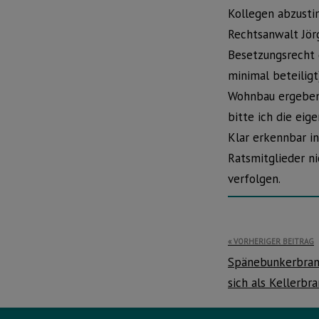
Kollegen abzusti
Rechtsanwalt Jör
Besetzungsrecht 
minimal beteiligt
Wohnbau ergeben 
bitte ich die eige
Klar erkennbar in
Ratsmitglieder n
verfolgen.
Beitragsnavi
VORHERIGER BEITRAG
Spänebunkerbran
sich als Kellerbr