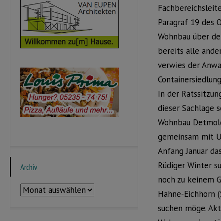
Fachbereichsleit
Paragraf 19 des 
Wohnbau über der
bereits alle and
verwies der Anwal
Containersiedlun
In der Ratssitzun
dieser Sachlage s
Wohnbau Detmold,
gemeinsam mit U
Anfang Januar da
Rüdiger Winter su
Archiv
noch zu keinem 
Archiv
Hahne-Eichhorn (
suchen möge. Aktu