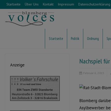
Startseite
Über Uns
Kontakt
Impressum
Datenschutzerklärung
Startseite
Politik
Ordnung
Sp
Nachspiel fü
Anzeige
Februar 6, 2015
Blomberg darüber
Asylbewerber ben