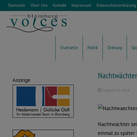
Startseite
Über Uns
Kontakt
Impressum
Datenschutzerklärung
Startseite
Politik
Ordnung
Sp
Nachtwächter
Anzeige
August 28, 2016
Nachtwächter sei
einmal zu später