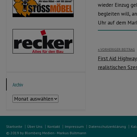
wieder Einzug ge
begleiten will, 
Uhr auf dem Mark
Beitragsnavi
VORHERIGER BEITRAG
First Aid Highway
realistischen Sze
Archiv
Archiv
Startseite
Über Uns
Kontakt
Impressum
Datenschutzerklärung
Kal
© 2019 by Blomberg Medien - Markus Bültmann