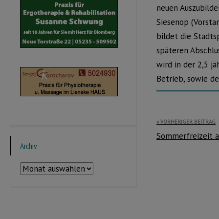
neuen Auszubilde
Siesenop (Vorstan
bildet die Stadt
späteren Abschlu
wird in der 2,5 j
Betrieb, sowie d
Beitragsnavi
VORHERIGER BEITRAG
Sommerfreizeit a
Archiv
Archiv