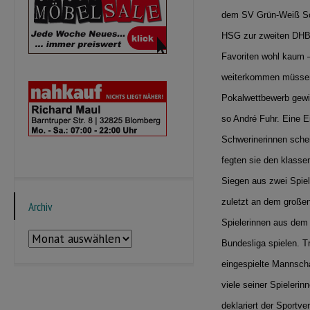
dem SV Grün-Weiß Sch
HSG zur zweiten DHB-P
Favoriten wohl kaum –
weiterkommen müssen. 
Pokalwettbewerb gewi
so André Fuhr. Eine 
Schwerinerinnen schein
fegten sie den klassen
Siegen aus zwei Spiel
zuletzt an dem großen
Archiv
Spielerinnen aus dem 
Archiv
Bundesliga spielen. T
eingespielte Mannscha
viele seiner Spielerin
deklariert der Sportv