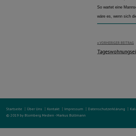
So wartet eine Mannsc
wäre es, wenn sich di
Beitragsnavi
VORHERIGER BEITRAG
Tageswohnungsei
Startseite
Über Uns
Kontakt
Impressum
Datenschutzerklärung
Kal
© 2019 by Blomberg Medien - Markus Bültmann