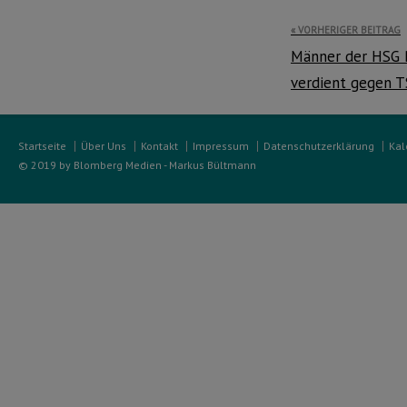
Beitragsnavi
VORHERIGER BEITRAG
Männer der HSG 
verdient gegen 
Startseite
Über Uns
Kontakt
Impressum
Datenschutzerklärung
Kal
© 2019 by Blomberg Medien - Markus Bültmann