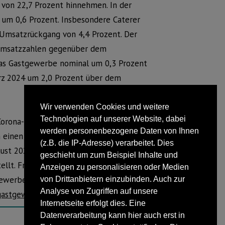
 von 22,7 Prozent hinnehmen. In der
um 0,6 Prozent. Insbesondere Caterer
 Umsatzrückgang von 4,4 Prozent. Der
 Umsatzzahlen gegenüber dem
das Gastgewerbe nominal um 0,3 Prozent
rz 2024 um 2,0 Prozent über dem
Wir verwenden Cookies und weitere
Technologien auf unserer Website, dabei
Corona-Krise zu sehr unterschiedlichen
werden personenbezogene Daten von Ihnen
einen aussagekräftigen Vergleich zum
(z.B. die IP-Adresse) verarbeitet. Dies
ust 2021 zusätzlich ein Vergleich zu den
geschieht um zum Beispiel Inhalte und
llt. Frühere Ergebnisse und Daten für
Anzeigen zu personalisieren oder Medien
gewerbes stehen in der Landesdatenbank
von Drittanbietern einzubinden. Auch zur
Analyse von Zugriffen auf unsere
/gastgewerbe
bereit. (IT.NRW)
Internetseite erfolgt dies. Eine
Datenverarbeitung kann hier auch erst in