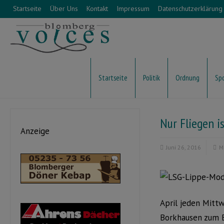
Startseite
Über Uns
Kontakt
Impressum
Datenschutzerklärung
Startseite
Politik
Ordnung
Sp
Nur Fliegen i
Anzeige
Juni 26, 2016
M
April jeden Mitt
Borkhausen zum 