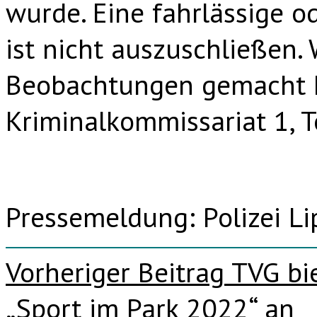
wurde. Eine fahrlässige o
ist nicht auszuschließe
Beobachtungen gemacht ha
Kriminalkommissariat 1, 
Pressemeldung: Polizei Li
Beitragsnavigation
Vorheriger Beitrag
TVG bi
„Sport im Park 2022“ an