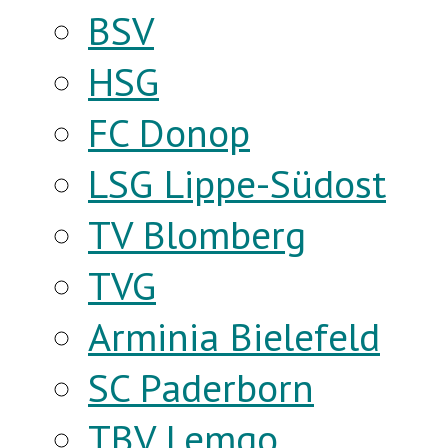
BSV
HSG
FC Donop
LSG Lippe-Südost
TV Blomberg
TVG
Arminia Bielefeld
SC Paderborn
TBV Lemgo