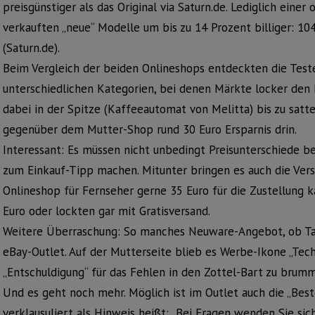
preisgünstiger als das Original via Saturn.de. Lediglich einer 
verkauften „neue“ Modelle um bis zu 14 Prozent billiger: 10
(Saturn.de).
Beim Vergleich der beiden Onlineshops entdeckten die Tes
unterschiedlichen Kategorien, bei denen Märkte locker den 
dabei in der Spitze (Kaffeeautomat von Melitta) bis zu satt
gegenüber dem Mutter-Shop rund 30 Euro Ersparnis drin.
Interessant: Es müssen nicht unbedingt Preisunterschiede be
zum Einkauf-Tipp machen. Mitunter bringen es auch die Ver
Onlineshop für Fernseher gerne 35 Euro für die Zustellung k
Euro oder lockten gar mit Gratisversand.
Weitere Überraschung: So manches Neuware-Angebot, ob Tabl
eBay-Outlet. Auf der Mutterseite blieb es Werbe-Ikone „Tech
„Entschuldigung“ für das Fehlen in den Zottel-Bart zu brumm
Und es geht noch mehr. Möglich ist im Outlet auch die „Best
verklausuliert als Hinweis heißt: „Bei Fragen wenden Sie si