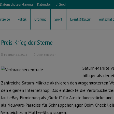
Datenschutzerklärung
Kalender
rtseite
Politik
Ordnung
Sport
Events&Kultur
Wirtschaft
Preis-Krieg der Sterne
Februar 23, 2015
Uwe Beissner
Saturn-Märkte v
billiger als der e
Zahlreiche Saturn-Märkte aktivieren den ausgemusterten We
den eigenen Internetshop. Das entdeckte die Verbraucherze
laut eBay-Firmierung als „Outlet“ für Ausstellungsstücke und
als Neuware-Paradies für Schnäppchenjäger. Beim Check ließ
Vergleich zum Mutter-Shop sparen.