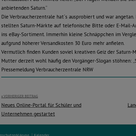
anbietenden Saturn.“
Die Verbraucherzentrale hat´s ausprobiert und war angetan
stellten Saturn-Märkte auf telefonische Bitte oder E-Mail
ins eBay-Sortiment. Immerhin kleine Schnäppchen im Verglei
aufgrund höherer Versandkosten 30 Euro mehr anfielen.
Vermutlich finden Kunden soviel kreativen Geiz der Saturn-M
Mutter derzeit wohl häufig den Vorgänger-Slogan stöhnen: „Sa
Pressemeldung Verbraucherzentrale NRW
Beitragsnavigation
VORHERIGER BEITRAG
Neues Online-Portal für Schüler und
Lan
Unternehmen gestartet
nschutzerklärung
Kalender