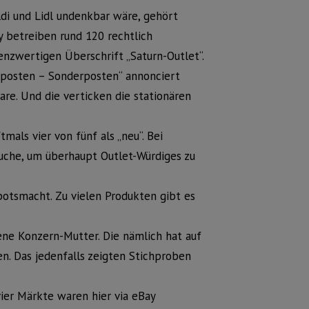
Aldi und Lidl undenkbar wäre, gehört
y betreiben rund 120 rechtlich
enzwertigen Überschrift „Saturn-Outlet“.
stposten – Sonderposten“ annonciert
ware. Und die verticken die stationären
mals vier von fünf als „neu“. Bei
uche, um überhaupt Outlet-Würdiges zu
otsmacht. Zu vielen Produkten gibt es
ene Konzern-Mutter. Die nämlich hat auf
en. Das jedenfalls zeigten Stichproben
vier Märkte waren hier via eBay