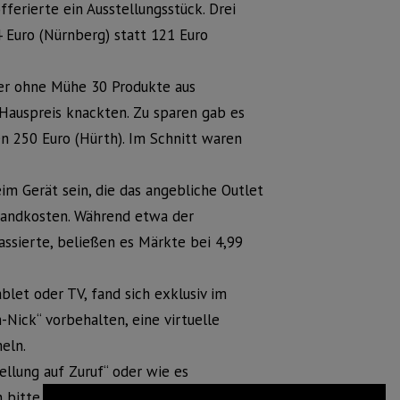
offerierte ein Ausstellungsstück. Drei
4 Euro (Nürnberg) statt 121 Euro
ter ohne Mühe 30 Produkte aus
Hauspreis knackten. Zu sparen gab es
en 250 Euro (Hürth). Im Schnitt waren
im Gerät sein, die das angebliche Outlet
sandkosten. Während etwa der
assierte, beließen es Märkte bei 4,99
et oder TV, fand sich exklusiv im
-Nick“ vorbehalten, eine virtuelle
eln.
ellung auf Zuruf“ oder wie es
ch bitte vor dem Kauf an den