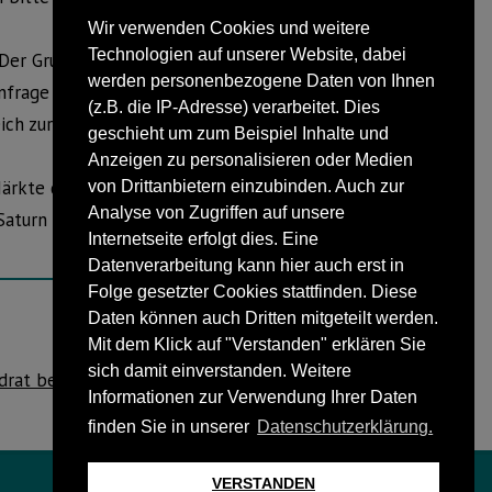
Wir verwenden Cookies und weitere
Technologien auf unserer Website, dabei
. Der Grund: Obwohl nicht im Angebot
werden personenbezogene Daten von Ihnen
-Anfrage hin Wunsch-TVs umgehend „neu“
(z.B. die IP-Adresse) verarbeitet. Dies
ch zur Bestellung über Saturn.de, wo
geschieht um zum Beispiel Inhalte und
Anzeigen zu personalisieren oder Medien
ärkte durchaus geil. Dagegen dürfte die
von Drittanbietern einzubinden. Auch zur
Analyse von Zugriffen auf unsere
turn – das gibt’s doch gar nicht!“
Internetseite erfolgt dies. Eine
Datenverarbeitung kann hier auch erst in
Folge gesetzter Cookies stattfinden. Diese
Daten können auch Dritten mitgeteilt werden.
Mit dem Klick auf "Verstanden" erklären Sie
NÄCHSTER BEITRAG
sich damit einverstanden. Weitere
drat begründet Engagement der EHZ für
Informationen zur Verwendung Ihrer Daten
Schiederaner Freibad
finden Sie in unserer
Datenschutzerklärung.
VERSTANDEN