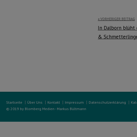
Beitragsnavi
VORHERIGER BEITRAG
In Dalborn blüht
& Schmetterling
Startseite
Über Uns
Kontakt
Impressum
Datenschutzerklärung
Kal
© 2019 by Blomberg Medien - Markus Bültmann