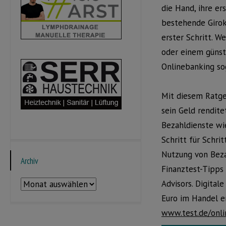
die Hand, ihre e
bestehende Giroko
erster Schritt. W
oder einem günst
Onlinebanking so
Mit diesem Ratge
sein Geld rendit
Bezahldienste wie
Schritt für Schri
Nutzung von Beza
Archiv
Finanztest-Tipps
Archiv
Advisors. Digital
Euro im Handel er
www.test.de/onl