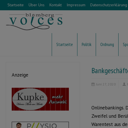
Startseite
Über Uns
Kontakt
Impressum
Datenschutzerklärung
Startseite
Politik
Ordnung
Sp
Bankgeschäfte
Anzeige
Juni 27, 2020
Onlinebankings. 
Zweifel und Berü
Warentest aus der