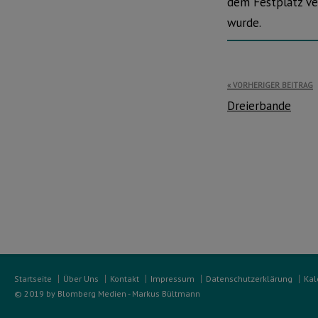
dem Festplatz ve
wurde.
Beitragsnavi
VORHERIGER BEITRAG
Dreierbande
Startseite
Über Uns
Kontakt
Impressum
Datenschutzerklärung
Kal
© 2019 by Blomberg Medien - Markus Bültmann