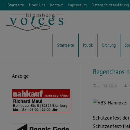
Startseite
Über Uns
Kontakt
Impressum
Datenschutzerklärung
Startseite
Politik
Ordnung
Sp
Regenchaos b
Anzeige
Juli 15, 2016
Schützenfest der 
Schützenfest-fre