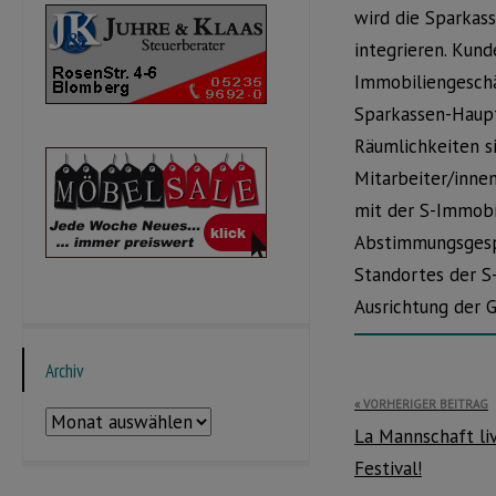
wird die Sparkass
integrieren. Kun
Immobiliengeschäf
Sparkassen-Haupt
Räumlichkeiten si
Mitarbeiter/inne
mit der S-Immobi
Abstimmungsgespr
Standortes der S
Ausrichtung der 
Archiv
Beitragsnavi
VORHERIGER BEITRAG
Archiv
La Mannschaft l
Festival!