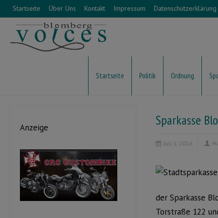
Startseite
Über Uns
Kontakt
Impressum
Datenschutzerklärung
Startseite
Politik
Ordnung
Sp
Sparkasse Bl
Anzeige
Juli 1, 2016
M
der Sparkasse Bl
Torstraße 122 un