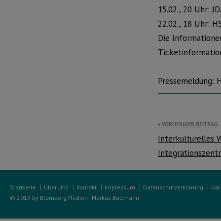
15.02., 20 Uhr: 
22.02., 18 Uhr:
Die Informatione
Ticketinformatio
Pressemeldung: 
Beitragsnavi
VORHERIGER BEITRAG
Interkulturelles 
Integrationszen
Startseite
Über Uns
Kontakt
Impressum
Datenschutzerklärung
Kal
© 2019 by Blomberg Medien - Markus Bültmann