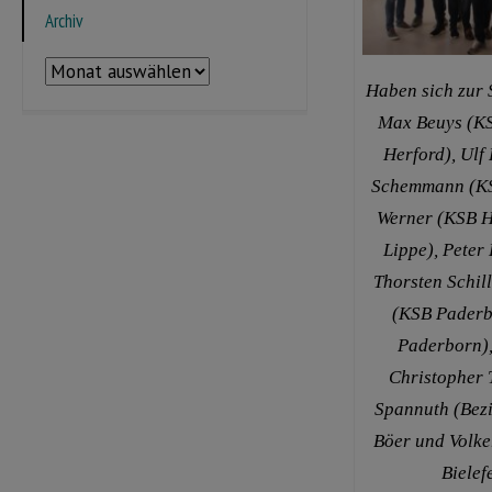
Archiv
Archiv
Haben sich zur
Max Beuys (KS
Herford), Ulf
Schemmann (KS
Werner (KSB H
Lippe), Peter
Thorsten Schill
(KSB Paderb
Paderborn),
Christopher 
Spannuth (Bez
Böer und Volke
Bielef