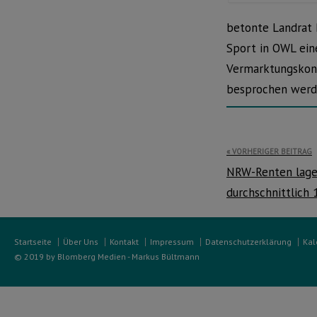
betonte Landrat 
Sport in OWL ein
Vermarktungskonz
besprochen werd
Beitragsnavi
VORHERIGER BEITRAG
NRW-Renten lage
durchschnittlich
Startseite
Über Uns
Kontakt
Impressum
Datenschutzerklärung
Kal
© 2019 by Blomberg Medien - Markus Bültmann