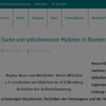
Datenschutzerklärung
Kalender
rtseite
Politik
Ordnung
Sport
Events&Kultur
Wirtschaft
Starke und selbstbewusste Mädchen in Blomber
März 6, 2018
Marco Schröder
Neun Mä
nahmen k
Regina Rawe.vom Bielefelder Verein BELLZett
Selbstb
e.V. erarbeitete mit Mädchen im JUZ Blomberg
Jugendze
Techniken der Selbstbehauptung.
Leitung 
schwierigen Situationen, Techniken des Neinsagens und der V