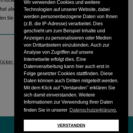
n lockerten das Programm auf.
Wir verwenden Cookies und weitere
t aber von allen als sehr hilfreich
Technologien auf unserer Website, dabei
werden personenbezogene Daten von Ihnen
n Sie sich bitte an Andrea Reuter im
(z.B. die IP-Adresse) verarbeitet. Dies
geschieht um zum Beispiel Inhalte und
Anzeigen zu personalisieren oder Medien
von Drittanbietern einzubinden. Auch zur
Analyse von Zugriffen auf unsere
NÄCHSTER BEITRAG
Internetseite erfolgt dies. Eine
icker unterstützen die Aktion „ Schenke
Datenverarbeitung kann hier auch erst in
Kuschel-Pfau“.
Folge gesetzter Cookies stattfinden. Diese
Daten können auch Dritten mitgeteilt werden.
Mit dem Klick auf "Verstanden" erklären Sie
sich damit einverstanden. Weitere
Informationen zur Verwendung Ihrer Daten
finden Sie in unserer
Datenschutzerklärung.
VERSTANDEN