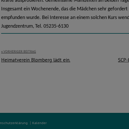
Kräfte ausprobieren. Gemeinsame Mahlzeiten an beiden Tage
Insgesamt ein Wochenende, das die Mädchen sehr gefordert ha
empfunden wurde. Bei Interesse an einem solchen Kurs wende
Jugendzentrum, Tel. 05235-6130
Beitragsnavigation
VORHERIGER BEITRAG
Heimatverein Blomberg lädt ein.
SCP-K
nschutzerklärung
Kalender