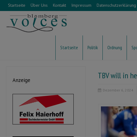
Startseite
Über Uns
Kontakt
Impressum
Datenschutzerklärung
Startseite
Politik
Ordnung
Sp
TBV will in h
Anzeige
Dezember 6, 2024