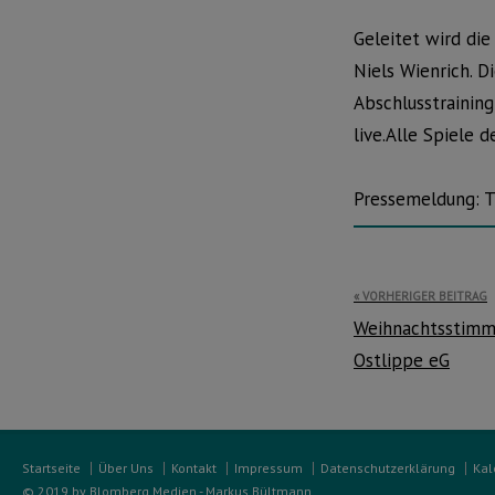
Geleitet wird di
Niels Wienrich. 
Abschlusstrainin
live.Alle Spiele 
Pressemeldung: 
Beitragsnavi
VORHERIGER BEITRAG
Weihnachtsstimm
Ostlippe eG
Startseite
Über Uns
Kontakt
Impressum
Datenschutzerklärung
Kal
© 2019 by Blomberg Medien - Markus Bültmann