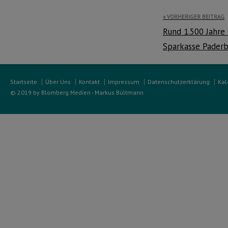
Beitragsnavi
VORHERIGER BEITRAG
Rund 1.500 Jahre
Sparkasse Pader
Startseite
Über Uns
Kontakt
Impressum
Datenschutzerklärung
Kal
© 2019 by Blomberg Medien - Markus Bültmann