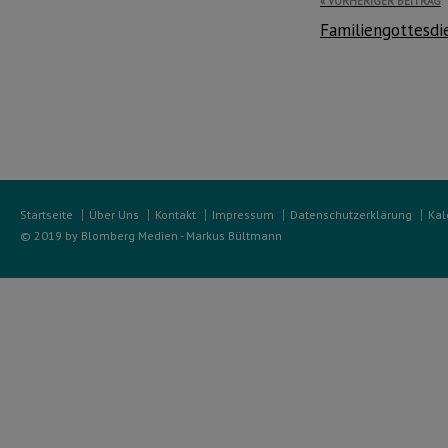
Beitragsnavi
VORHERIGER BEITRAG
Familiengottesdi
Startseite
Über Uns
Kontakt
Impressum
Datenschutzerklärung
Kal
© 2019 by Blomberg Medien - Markus Bültmann