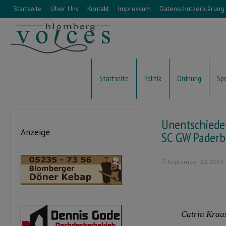
Startseite
Über Uns
Kontakt
Impressum
Datenschutzerklärung
Startseite
Politik
Ordnung
Sp
Unentschiede
Anzeige
SC GW Paderb
September 30, 2019
Catrin Kraus