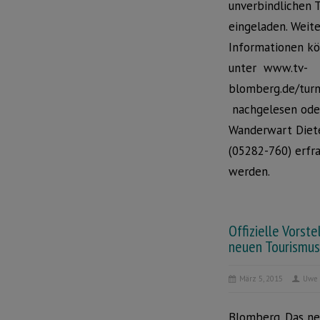
unverbindlichen 
eingeladen. Weit
Informationen k
unter www.tv-
blomberg.de/tur
nachgelesen ode
Wanderwart Diet
(05282-760) erfr
werden.
Offizielle Vorst
neuen Tourismus
März 5, 2015
Uwe 
Blomberg. Das ne