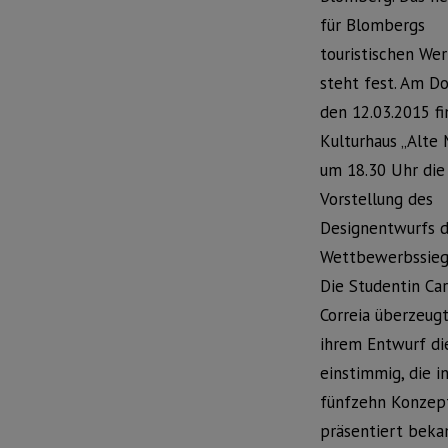
für Blombergs
touristischen W
steht fest. Am D
den 12.03.2015 f
Kulturhaus „Alte 
um 18.30 Uhr die
Vorstellung des
Designentwurfs d
Wettbewerbssiege
Die Studentin Car
Correia überzeug
ihrem Entwurf die
einstimmig, die 
fünfzehn Konzep
präsentiert bek