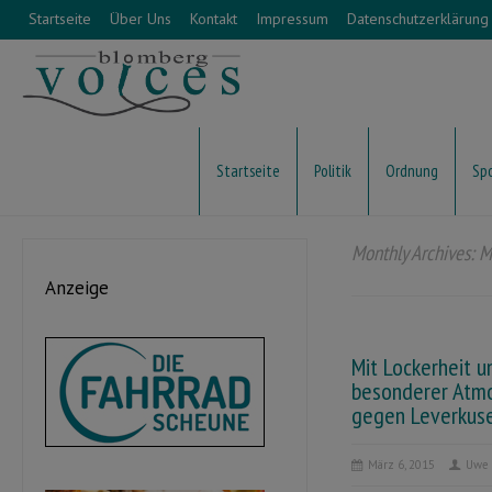
Startseite
Über Uns
Kontakt
Impressum
Datenschutzerklärung
Startseite
Politik
Ordnung
Sp
Monthly Archives: 
Anzeige
Mit Lockerheit u
besonderer Atm
gegen Leverkus
März 6, 2015
Uwe 