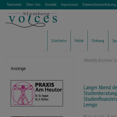
Startseite
Über Uns
Kontakt
Impressum
Datenschutzerklärung
Startseite
Politik
Ordnung
Sp
Monthly Archives: J
Anzeige
Langer Abend de
Studienberatung
Studienfinanzier
Lemgo
Juni 24, 2019
Marc