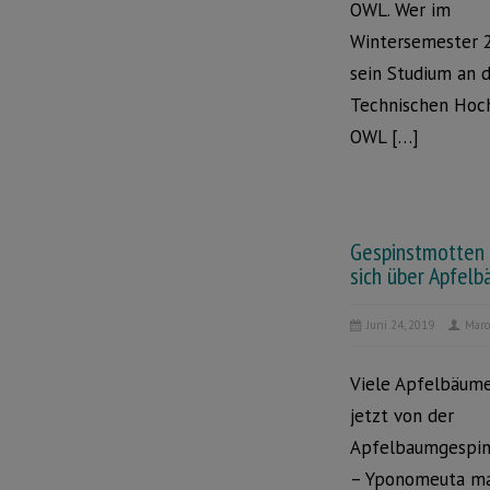
OWL. Wer im
Wintersemester 
sein Studium an 
Technischen Hoc
OWL […]
Gespinstmotten
sich über Apfel
Juni 24, 2019
Marc
Viele Apfelbäum
jetzt von der
Apfelbaumgespi
– Yponomeuta mal