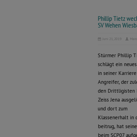
Phillip Tietz we
SV Wehen Wiesb
Juni 21, 2019
Marc
Stürmer Phillip T
schlägt ein neues
in seiner Karriere
Angreifer, der zu
den Drittligisten 
Zeiss Jena ausgel
und dort zum
Klassenerhalt in d
beitrug, hat sein
beim SCP07 aufge