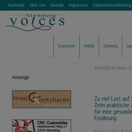
Startseite
Über Uns
Kontakt
Impressum
Datenschutzerklärung
Startseite
Politik
Ordnung
Sp
Monthly Archives: J
Anzeige
Zu viel Lust auf
Zehn praktische
für eine gesund
Ernährung
Juni 22, 2019
Marc