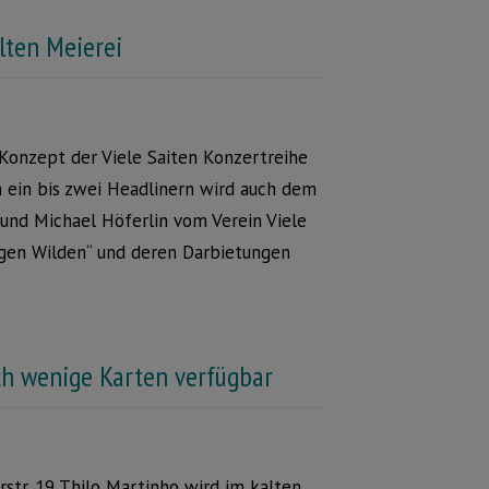
lten Meierei
Konzept der Viele Saiten Konzertreihe
en ein bis zwei Headlinern wird auch dem
nd Michael Höferlin vom Verein Viele
ngen Wilden“ und deren Darbietungen
ch wenige Karten verfügbar
rstr. 19 Thilo Martinho wird im kalten