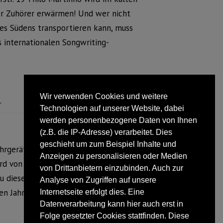
r Zuhörer erwärmen! Und wer nicht
des Südens transportieren kann, muss
s internationalen Songwriting-
l
Wir verwenden Cookies und weitere
Technologien auf unserer Website, dabei
werden personenbezogene Daten von Ihnen
(z.B. die IP-Adresse) verarbeitet. Dies
geschieht um zum Beispiel Inhalte und
hrgerätehaus der 5. Tanzabend unter
Anzeigen zu personalisieren oder Medien
rd von der Feuerwehr Cappel
von Drittanbietern einzubinden. Auch zur
n zu diesem Abend einlädt. Es werden viele
Analyse von Zugriffen auf unsere
n Jahren sehr beliebt war. Die
Internetseite erfolgt dies. Eine
Datenverarbeitung kann hier auch erst in
Folge gesetzter Cookies stattfinden. Diese