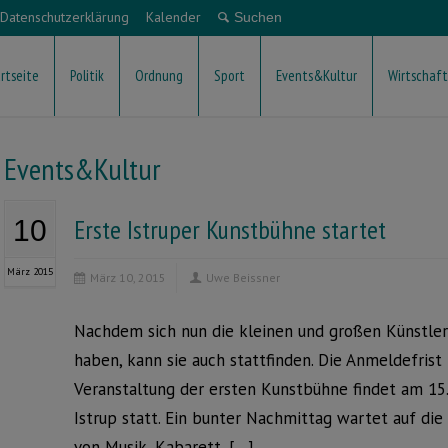
Datenschutzerklärung
Kalender
rtseite
Politik
Ordnung
Sport
Events&Kultur
Wirtschaft
Events&Kultur
Erste Istruper Kunstbühne startet
10
März 2015
März 10, 2015
Uwe Beissner
Nachdem sich nun die kleinen und großen Künstle
haben, kann sie auch stattfinden. Die Anmeldefrist 
Veranstaltung der ersten Kunstbühne findet am 15.
Istrup statt. Ein bunter Nachmittag wartet auf di
von Musik, Kabarett, […]