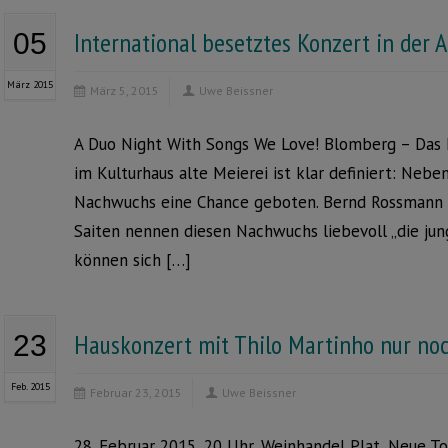
International besetztes Konzert in der A
05
März 2015
März 5, 2015
Uwe Beissner
A Duo Night With Songs We Love! Blomberg – Das 
im Kulturhaus alte Meierei ist klar definiert: Neb
Nachwuchs eine Chance geboten. Bernd Rossmann u
Saiten nennen diesen Nachwuchs liebevoll „die ju
können sich […]
Hauskonzert mit Thilo Martinho nur no
23
Feb. 2015
Februar 23, 2015
Uwe Beissner
28. Februar 2015, 20 Uhr, Weinhandel Plat, Neue To